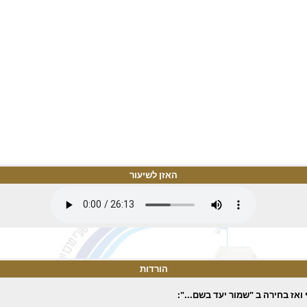
האזן לשיעור
הורדות
ואז בחירה ב "שמור יעד בשם...":