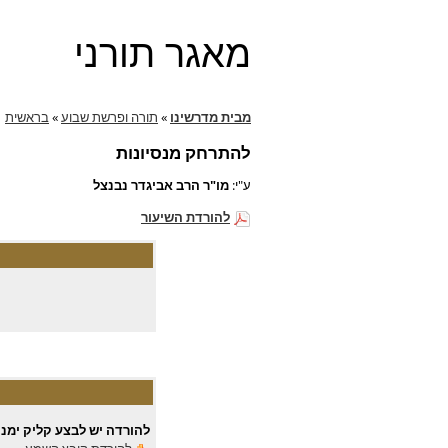
מאגר תורני
מבית מדרשינו
»
תורה ופרשת שבוע
»
בראשית
להתרחק מנסיונות
ע"י:
מו"ר הרב אביגדר נבנצל
להורדת השיעור
להורדה יש לבצע קליק ימני 